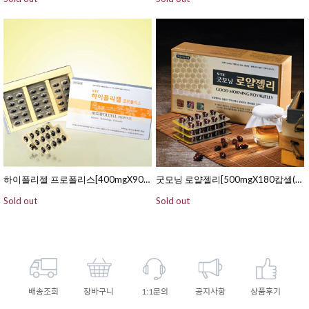
하이폴리젤 프로폴리스[400mgX90캅셀(연질캅셀/15일분)]
굿모닝 로얄젤리[500mgX180캅셀(연질캅셀/60일분)]
Sold out
Sold out
배송조회
장바구니
1:1문의
공지사항
상품후기