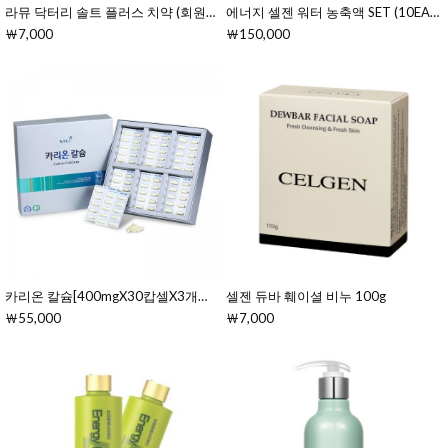
라뮤 닥터리 솔트 플러스 치약 (회원전용)
에너지 셀젠 워터 농축액 SET (10EA)[7gX10ea(70g)]
￦7,000
￦150,000
카리온 칼슘[400mgX30캅셀X3개입(경질캅셀/15일분)]
셀젠 듀바 훼이셜 비누 100g
￦55,000
￦7,000