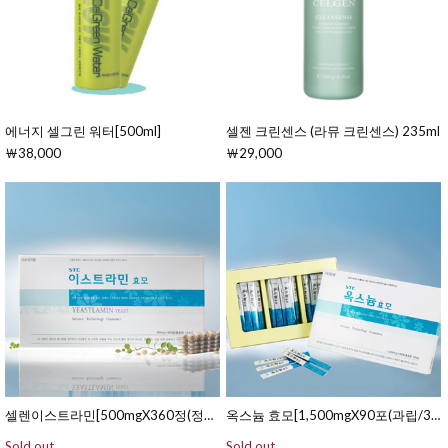
에너지 셀그린 워터[500ml]
셀젠 크린센스 (라뮤 크린센스) 235ml
￦38,000
￦29,000
셀렌이스트라민[500mgX360정(정제/90일분)]
옥스늄 효모[1,500mgX90포(과립/30일분)]
Sold out
Sold out