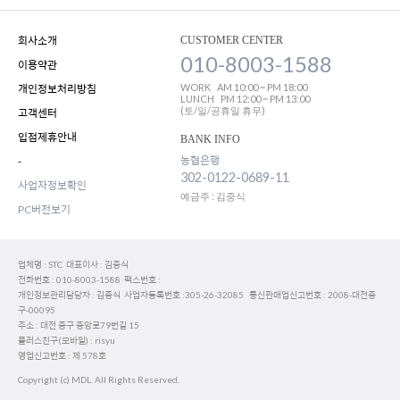
회사소개
CUSTOMER CENTER
010-8003-1588
이용약관
WORK
AM 10:00 ~ PM 18:00
개인정보처리방침
LUNCH
PM 12:00 ~ PM 13:00
(토/일/공휴일 휴무)
고객센터
입점제휴안내
BANK INFO
농협은행
-
302-0122-0689-11
사업자정보확인
예금주 : 김중식
PC버전보기
업체명 : STC 대표이사 : 김중식
전화번호 : 010-8003-1588 팩스번호 :
개인정보관리담당자 : 김중식 사업자등록번호 :305-26-32085 통신판매업신고번호 : 2008-대전중
구-00095
주소 : 대전 중구 중앙로79번길 15
플러스친구(모바일) : risyu
영업신고번호 : 제 578호
Copyright (c) MDL. All Rights Reserved.