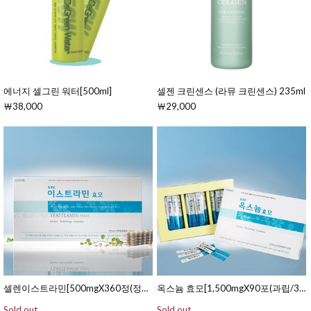
에너지 셀그린 워터[500ml]
셀젠 크린센스 (라뮤 크린센스) 235ml
￦38,000
￦29,000
셀렌이스트라민[500mgX360정(정제/90일분)]
옥스늄 효모[1,500mgX90포(과립/30일분)]
Sold out
Sold out