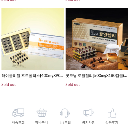
하이폴리젤 프로폴리스[400mgX90캅셀(연질캅셀/15일분)]
굿모닝 로얄젤리[500mgX180캅셀(연질캅셀/60일분)]
Sold out
Sold out
배송조회
장바구니
1:1문의
공지사항
상품후기