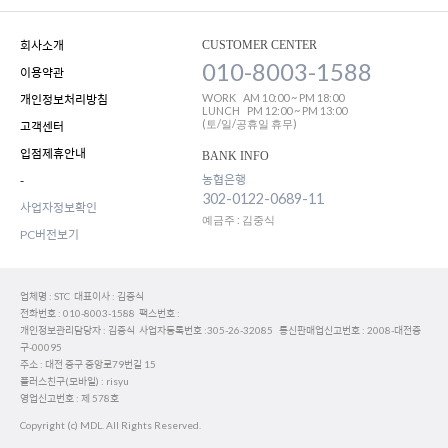
회사소개
CUSTOMER CENTER
010-8003-1588
이용약관
WORK
AM 10:00 ~ PM 18:00
개인정보처리방침
LUNCH
PM 12:00 ~ PM 13:00
(토/일/공휴일 휴무)
고객센터
입점제휴안내
BANK INFO
농협은행
-
302-0122-0689-11
사업자정보확인
예금주 : 김중식
PC버전보기
업체명 : STC 대표이사 : 김중식
전화번호 : 010-8003-1588 팩스번호 :
개인정보관리담당자 : 김중식 사업자등록번호 :305-26-32085 통신판매업신고번호 : 2008-대전중
구-00095
주소 : 대전 중구 중앙로79번길 15
플러스친구(모바일) : risyu
영업신고번호 : 제 578호
Copyright (c) MDL. All Rights Reserved.