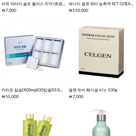
라뮤 닥터리 솔트 플러스 치약 (회원전용)
에너지 셀젠 워터 농축액 SET (10EA)[7gX10ea(70g)]
￦7,000
￦150,000
카리온 칼슘[400mgX30캅셀X3개입(경질캅셀/15일분)]
셀젠 듀바 훼이셜 비누 100g
￦55,000
￦7,000