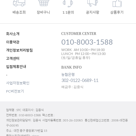
배송조회
장바구니
1:1문의
공지사항
상품후기
회사소개
CUSTOMER CENTER
010-8003-1588
이용약관
WORK
AM 10:00 ~ PM 18:00
개인정보처리방침
LUNCH
PM 12:00 ~ PM 13:00
(토/일/공휴일 휴무)
고객센터
입점제휴안내
BANK INFO
농협은행
-
302-0122-0689-11
사업자정보확인
예금주 : 김중식
PC버전보기
업체명 : STC 대표이사 : 김중식
전화번호 : 010-8003-1588 팩스번호 :
개인정보관리담당자 : 김중식 사업자등록번호 :305-26-32085 통신판매업신고번호 : 2008-대전중
구-00095
주소 : 대전 중구 중앙로79번길 15
플러스친구(모바일) : risyu