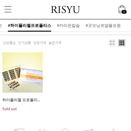
0
모
#하이폴리젤프로폴리스
#카리온칼슘
#굿모닝로얄올포원
신상품순
인기상품
낮은가격
높은가격
하이폴리젤 프로폴리스[400mgX90캅셀(연질캅셀/15일분)]
Sold out