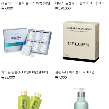
라뮤 닥터리 솔트 플러스 치약 (회원전용)
에너지 셀젠 워터 농축액 SET (10EA)[7gX10ea(70g)]
￦7,000
￦150,000
카리온 칼슘[400mgX30캅셀X3개입(경질캅셀/15일분)]
셀젠 듀바 훼이셜 비누 100g
￦55,000
￦7,000