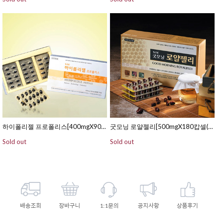
하이폴리젤 프로폴리스[400mgX90캅셀(연질캅셀/15일분)]
굿모닝 로얄젤리[500mgX180캅셀(연질캅셀/60일분)]
Sold out
Sold out
배송조회
장바구니
1:1문의
공지사항
상품후기