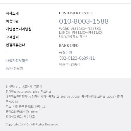
회사소개
CUSTOMER CENTER
010-8003-1588
이용약관
WORK
AM 10:00 ~ PM 18:00
개인정보처리방침
LUNCH
PM 12:00 ~ PM 13:00
(토/일/공휴일 휴무)
고객센터
입점제휴안내
BANK INFO
농협은행
-
302-0122-0689-11
사업자정보확인
예금주 : 김중식
PC버전보기
업체명 : STC 대표이사 : 김중식
전화번호 : 010-8003-1588 팩스번호 :
개인정보관리담당자 : 김중식 사업자등록번호 :305-26-32085 통신판매업신고번호 : 2008-대전중
구-00095
주소 : 대전 중구 중앙로79번길 15
플러스친구(모바일) : risyu
영업신고번호 : 제 578호
Copyright (c) MDL. All Rights Reserved.