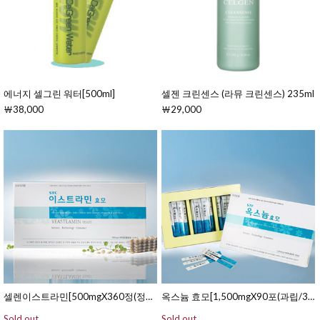
에너지 셀그린 워터[500ml]
셀젠 크린센스 (라뮤 크린센스) 235ml
￦38,000
￦29,000
셀렌이스트라민[500mgX360정(정제/90일분)]
옥스늄 효모[1,500mgX90포(과립/30일분)]
Sold out
Sold out