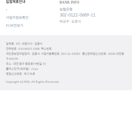
입점제휴안내
BANK INFO
농협은행
-
302-0122-0689-11
사업자정보확인
예금주 : 김중식
PC버전보기
업체명 : STC 대표이사 : 김중식
전화번호 : 010-8003-1588 팩스번호 :
개인정보관리담당자 : 김중식 사업자등록번호 :305-26-32085 통신판매업신고번호 : 2008-대전중
구-00095
주소 : 대전 중구 중앙로79번길 15
플러스친구(모바일) : risyu
영업신고번호 : 제 578호
Copyright (c) MDL. All Rights Reserved.