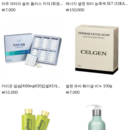
라뮤 닥터리 솔트 플러스 치약 (회원전용)
에너지 셀젠 워터 농축액 SET (10EA)[7gX10ea(70g)]
￦7,000
￦150,000
카리온 칼슘[400mgX30캅셀X3개입(경질캅셀/15일분)]
셀젠 듀바 훼이셜 비누 100g
￦55,000
￦7,000