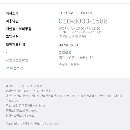
회사소개
CUSTOMER CENTER
010-8003-1588
이용약관
WORK
AM 10:00 ~ PM 18:00
개인정보처리방침
LUNCH
PM 12:00 ~ PM 13:00
(토/일/공휴일 휴무)
고객센터
입점제휴안내
BANK INFO
농협은행
-
302-0122-0689-11
사업자정보확인
예금주 : 김중식
PC버전보기
업체명 : STC 대표이사 : 김중식
전화번호 : 010-8003-1588 팩스번호 :
개인정보관리담당자 : 김중식 사업자등록번호 :305-26-32085 통신판매업신고번호 : 2008-대전중
구-00095
주소 : 대전 중구 중앙로79번길 15
플러스친구(모바일) : risyu
영업신고번호 : 제 578호
Copyright (c) MDL. All Rights Reserved.