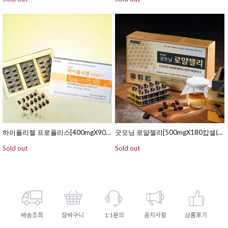
하이폴리젤 프로폴리스[400mgX90캅셀(연질캅셀/15일분)]
굿모닝 로얄젤리[500mgX180캅셀(연질캅셀/60일분)]
Sold out
Sold out
배송조회
장바구니
1:1문의
공지사항
상품후기