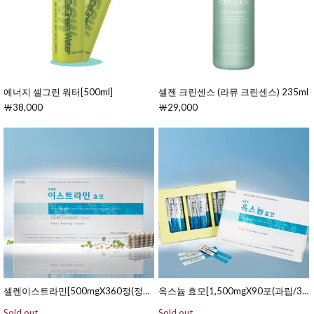
에너지 셀그린 워터[500ml]
셀젠 크린센스 (라뮤 크린센스) 235ml
￦38,000
￦29,000
셀렌이스트라민[500mgX360정(정제/90일분)]
옥스늄 효모[1,500mgX90포(과립/30일분)]
Sold out
Sold out