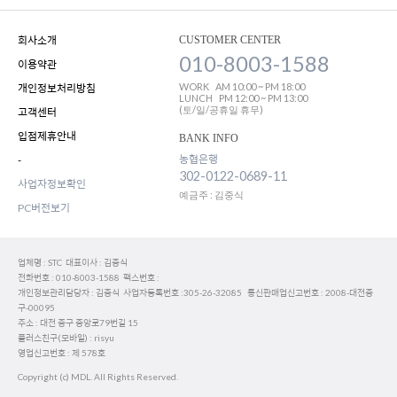
회사소개
CUSTOMER CENTER
010-8003-1588
이용약관
WORK
AM 10:00 ~ PM 18:00
개인정보처리방침
LUNCH
PM 12:00 ~ PM 13:00
(토/일/공휴일 휴무)
고객센터
입점제휴안내
BANK INFO
농협은행
-
302-0122-0689-11
사업자정보확인
예금주 : 김중식
PC버전보기
업체명 : STC 대표이사 : 김중식
전화번호 : 010-8003-1588 팩스번호 :
개인정보관리담당자 : 김중식 사업자등록번호 :305-26-32085 통신판매업신고번호 : 2008-대전중
구-00095
주소 : 대전 중구 중앙로79번길 15
플러스친구(모바일) : risyu
영업신고번호 : 제 578호
Copyright (c) MDL. All Rights Reserved.