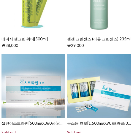
에너지 셀그린 워터[500ml]
셀젠 크린센스 (라뮤 크린센스) 235ml
￦38,000
￦29,000
셀렌이스트라민[500mgX360정(정제/90일분)]
옥스늄 효모[1,500mgX90포(과립/30일분)]
Sold out
Sold out