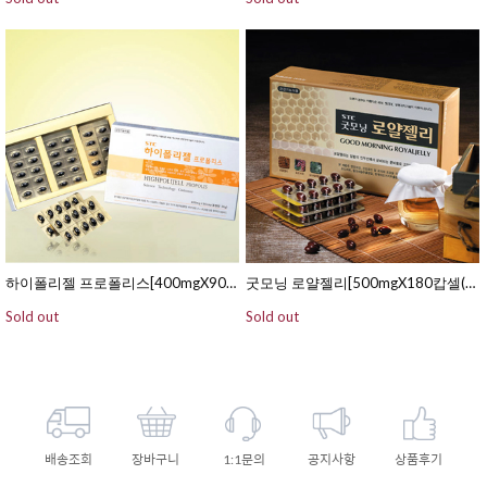
하이폴리젤 프로폴리스[400mgX90캅셀(연질캅셀/15일분)]
굿모닝 로얄젤리[500mgX180캅셀(연질캅셀/60일분)]
Sold out
Sold out
배송조회
장바구니
1:1문의
공지사항
상품후기