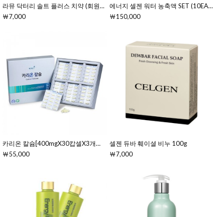
라뮤 닥터리 솔트 플러스 치약 (회원전용)
에너지 셀젠 워터 농축액 SET (10EA)[7gX10ea(70g)]
￦7,000
￦150,000
카리온 칼슘[400mgX30캅셀X3개입(경질캅셀/15일분)]
셀젠 듀바 훼이셜 비누 100g
￦55,000
￦7,000