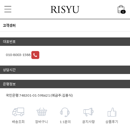
0
고객센터
대표번호
010-8003-1588
상담시간
은행정보
국민은행 748301-01-598621 (예금주:김중식)
배송조회
장바구니
1:1문의
공지사항
상품후기