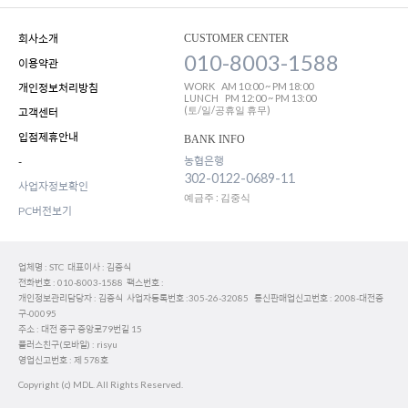
회사소개
CUSTOMER CENTER
010-8003-1588
이용약관
WORK
AM 10:00 ~ PM 18:00
개인정보처리방침
LUNCH
PM 12:00 ~ PM 13:00
(토/일/공휴일 휴무)
고객센터
입점제휴안내
BANK INFO
농협은행
-
302-0122-0689-11
사업자정보확인
예금주 : 김중식
PC버전보기
업체명 : STC 대표이사 : 김중식
전화번호 : 010-8003-1588 팩스번호 :
개인정보관리담당자 : 김중식 사업자등록번호 :305-26-32085 통신판매업신고번호 : 2008-대전중
구-00095
주소 : 대전 중구 중앙로79번길 15
플러스친구(모바일) : risyu
영업신고번호 : 제 578호
Copyright (c) MDL. All Rights Reserved.