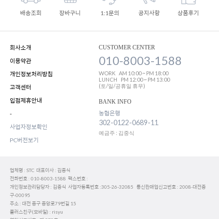
배송조회
장바구니
1:1문의
공지사항
상품후기
회사소개
CUSTOMER CENTER
010-8003-1588
이용약관
WORK
AM 10:00 ~ PM 18:00
개인정보처리방침
LUNCH
PM 12:00 ~ PM 13:00
(토/일/공휴일 휴무)
고객센터
입점제휴안내
BANK INFO
농협은행
-
302-0122-0689-11
사업자정보확인
예금주 : 김중식
PC버전보기
업체명 : STC 대표이사 : 김중식
전화번호 : 010-8003-1588 팩스번호 :
개인정보관리담당자 : 김중식 사업자등록번호 :305-26-32085 통신판매업신고번호 : 2008-대전중
구-00095
주소 : 대전 중구 중앙로79번길 15
플러스친구(모바일) : risyu